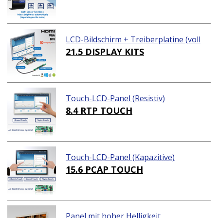
LCD-Bildschirm + Treiberplatine (voll
ständiges Paket)
21.5 DISPLAY KITS
Touch-LCD-Panel (Resistiv)
8.4 RTP TOUCH
Touch-LCD-Panel (Kapazitive)
15.6 PCAP TOUCH
Panel mit hoher Helligkeit