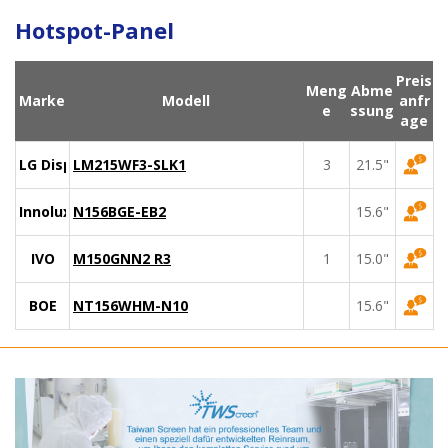
Hotspot-Panel
Preis
Meng
Abme
Marke
Modell
anfr
e
ssung
age
LG Display
LM215WF3-SLK1
3
21.5"
Innolux
N156BGE-EB2
15.6"
IVO
M150GNN2 R3
1
15.0"
BOE
NT156WHM-N10
15.6"