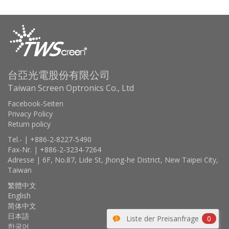
台亞光電股份有限公司
Taiwan Screen Optronics Co., Ltd
Facebook-Seiten
Privacy Policy
Return policy
Tel.- | +886-2-8227-5490
Fax-Nr. | +886-2-3234-7264
Adresse | 6F, No.87, Lide St, Jhong-he District, New Taipei City,
Taiwan
繁體中文
English
简体中文
日本語
Liste der Preisanfrage
0
한국어