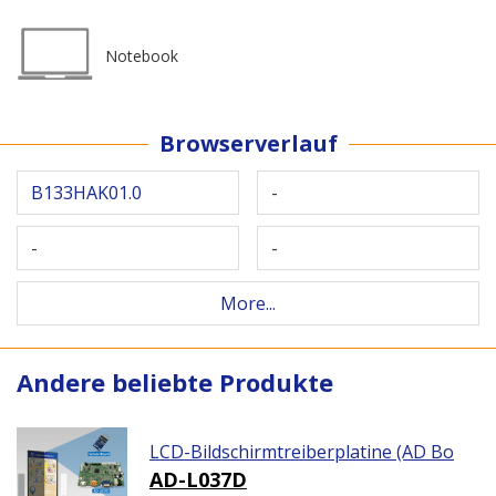
Notebook
Browserverlauf
B133HAK01.0
-
-
-
More...
Andere beliebte Produkte
LCD-Bildschirmtreiberplatine (AD Bo
ard)
AD-L037D