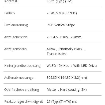
Kontrast
800:1 (Typ.) (TM)
Farben
262k 72% (CIE1931)
Pixelanordnung
RGB Vertical Stripe
Anzeigebereich
293.472 X 165.078(mm)
Anzeigemodus
AHVA， Normally Black ，
Transmissive
Hintergrundbeleuchtung
WLED 15k Hours With LED Driver
Außenabmessungen
305.35 X 194.35 X 3.2(mm)
Oberflächebearbeitung
Matte ，Hard coating (3H)
Reaktionsgeschwindigkeit
27 (Typ.)(Tr+Td) ms