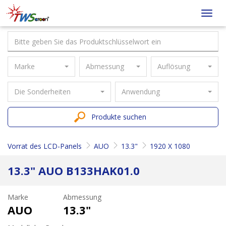
Taiwan
Toggl
Screen
navig
Marke
Abmessung
Auflösung
Die Sonderheiten
Anwendung
Produkte suchen
Vorrat des LCD-Panels
AUO
13.3"
1920 X 1080
13.3" AUO B133HAK01.0
Marke
Abmessung
AUO
13.3"