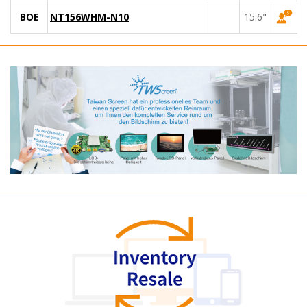
BOE
NT156WHM-N10
15.6"