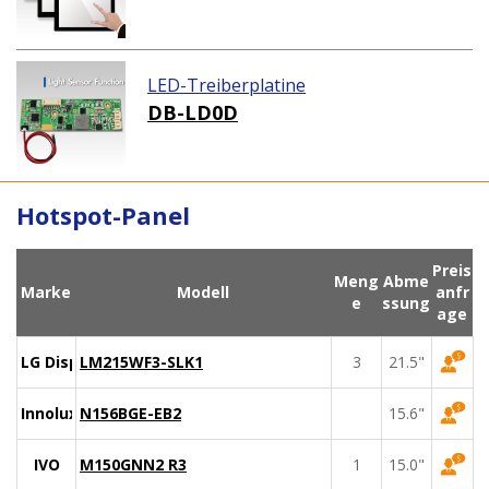
LED-Treiberplatine
DB-LD0D
Hotspot-Panel
Preis
Meng
Abme
Marke
Modell
anfr
e
ssung
age
LG Display
LM215WF3-SLK1
3
21.5"
Innolux
N156BGE-EB2
15.6"
IVO
M150GNN2 R3
1
15.0"