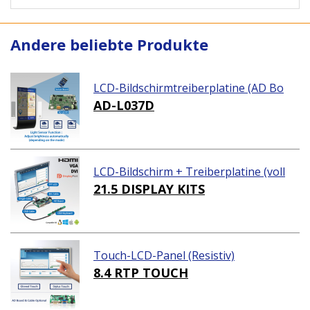
Andere beliebte Produkte
LCD-Bildschirmtreiberplatine (AD Bo
ard)
AD-L037D
LCD-Bildschirm + Treiberplatine (voll
ständiges Paket)
21.5 DISPLAY KITS
Touch-LCD-Panel (Resistiv)
8.4 RTP TOUCH