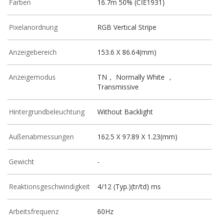
Farben
16.7m 50% (CIE1931)
Pixelanordnung
RGB Vertical Stripe
Anzeigebereich
153.6 X 86.64(mm)
Anzeigemodus
TN， Normally White ，
Transmissive
Hintergrundbeleuchtung
Without Backlight
Außenabmessungen
162.5 X 97.89 X 1.23(mm)
Gewicht
-
Reaktionsgeschwindigkeit
4/12 (Typ.)(tr/td) ms
Arbeitsfrequenz
60Hz