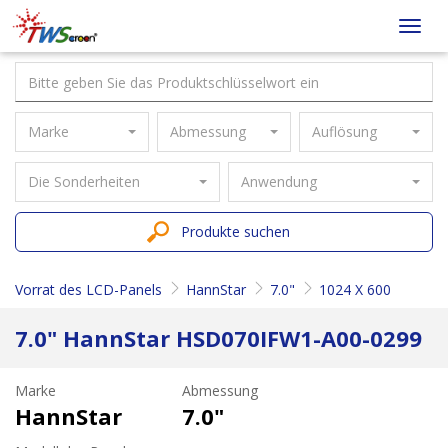
Taiwan
Toggl
Screen
navig
Marke
Abmessung
Auflösung
Die Sonderheiten
Anwendung
Produkte suchen
Vorrat des LCD-Panels
HannStar
7.0"
1024 X 600
7.0" HannStar HSD070IFW1-A00-0299
Marke
Abmessung
HannStar
7.0"