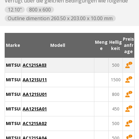
Verfügt über die gleichen Bedingungen wie folgende
12.10"
800 x 600
Outline dimention 260.50 x 203.00 x 10.00 mm
Preis
Meng
Hellig
Marke
Modell
anfr
e
keit
age
MITSUBISHI
AC121SA03
500
MITSUBISHI
AA121SU11
1500
MITSUBISHI
AA121SU01
800
MITSUBISHI
AA121SA01
450
MITSUBISHI
AC121SA02
500
MITSUBISHI
AC121SA04
500