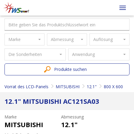
Taiwan
Toggl
Screen
navig
Marke
Abmessung
Auflösung
Die Sonderheiten
Anwendung
Produkte suchen
Vorrat des LCD-Panels
MITSUBISHI
12.1"
800 X 600
12.1" MITSUBISHI AC121SA03
Marke
Abmessung
MITSUBISHI
12.1"