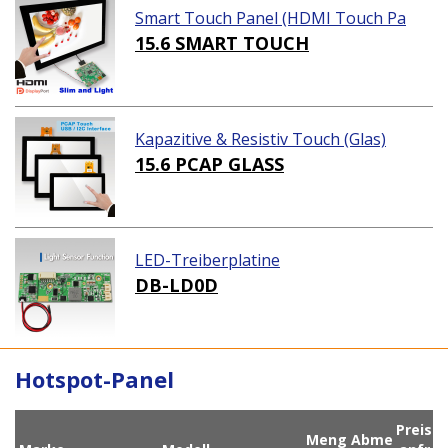
Smart Touch Panel (HDMI Touch Pa
nel Lösungen)
15.6 SMART TOUCH
Kapazitive & Resistiv Touch (Glas)
15.6 PCAP GLASS
LED-Treiberplatine
DB-LD0D
Hotspot-Panel
Preis
Meng
Abme