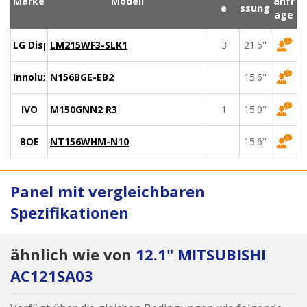
Marke
Modell
anfr
e
ssung
age
LG Display
LM215WF3-SLK1
3
21.5"
Innolux
N156BGE-EB2
15.6"
IVO
M150GNN2 R3
1
15.0"
BOE
NT156WHM-N10
15.6"
Panel mit vergleichbaren
Spezifikationen
ähnlich wie von
12.1" MITSUBISHI
AC121SA03