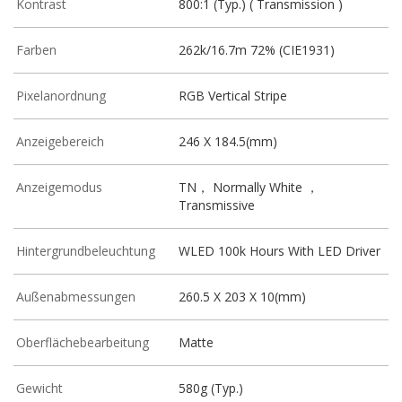
Kontrast
800:1 (Typ.) ( Transmission )
Farben
262k/16.7m 72% (CIE1931)
Pixelanordnung
RGB Vertical Stripe
Anzeigebereich
246 X 184.5(mm)
Anzeigemodus
TN， Normally White ，
Transmissive
Hintergrundbeleuchtung
WLED 100k Hours With LED Driver
Außenabmessungen
260.5 X 203 X 10(mm)
Oberflächebearbeitung
Matte
Gewicht
580g (Typ.)