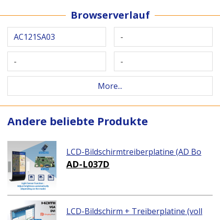
Browserverlauf
AC121SA03
-
-
-
More...
Andere beliebte Produkte
LCD-Bildschirmtreiberplatine (AD Bo
ard)
AD-L037D
LCD-Bildschirm + Treiberplatine (voll