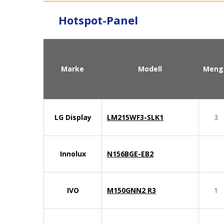
Hotspot-Panel
Marke
Modell
Meng
LG Display
LM215WF3-SLK1
3
Innolux
N156BGE-EB2
IVO
M150GNN2 R3
1