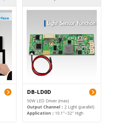
DB-LD0D
50W LED Driver (max)
Output Channel：
2 Light (parallel)
Application：
10.1"~32" High
Brightness Display