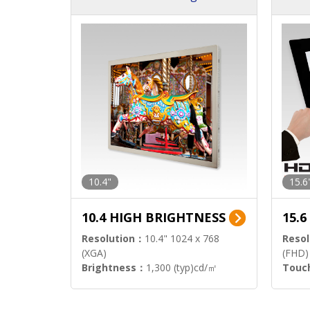
h Pa
10.4"
15.6
10.4 HIGH BRIGHTNESS
15.
Resolution：
10.4" 1024 x 768
Resol
(XGA)
(FHD)
Brightness：
1,300 (typ)cd/㎡
Touc
Interface：
LVDS
Signa