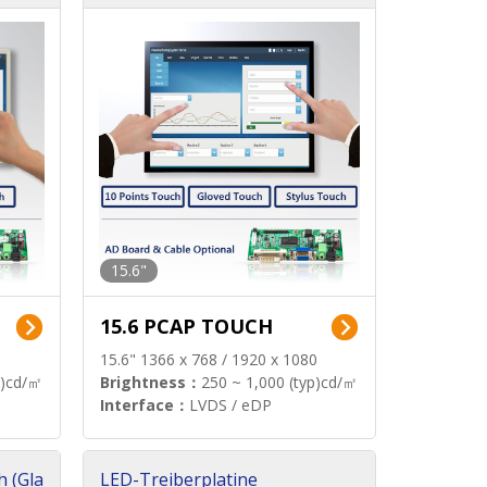
15.6"
15.6 PCAP TOUCH
15.6" 1366 x 768 / 1920 x 1080
p)cd/㎡
Brightness：
250 ~ 1,000 (typ)cd/㎡
Interface：
LVDS / eDP
h (Gla
LED-Treiberplatine