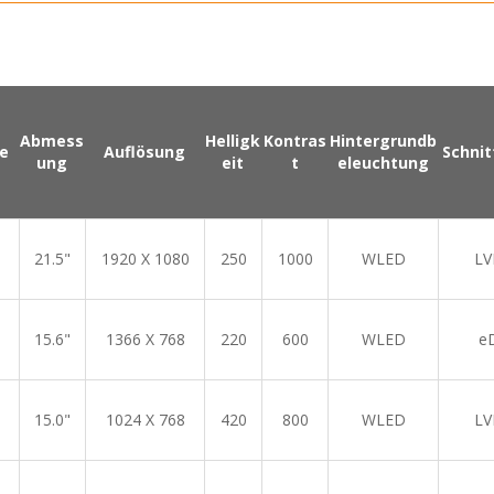
Abmess
Helligk
Kontras
Hintergrundb
e
Auflösung
Schnit
ung
eit
t
eleuchtung
21.5"
1920 X 1080
250
1000
WLED
LV
15.6"
1366 X 768
220
600
WLED
e
15.0"
1024 X 768
420
800
WLED
LV