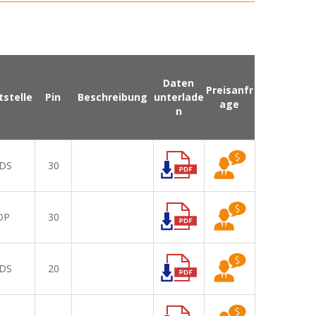
Daten
Preisanfr
tstelle
Pin
Beschreibung
unterlade
age
n
DS
30
DP
30
DS
20