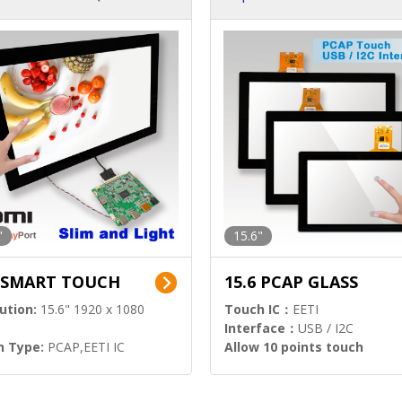
nel Lösungen)
s)
"
15.6"
6 SMART TOUCH
15.6 PCAP GLASS
ution:
15.6" 1920 x 1080
Touch IC：
EETI
Interface：
USB / I2C
h Type:
PCAP,EETI IC
Allow 10 points touch
l Input:
HDMI.DP