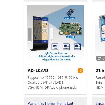
D Board)
e (vo
21.5
AD-L037D
21.5
Support to 1920 X 1080 @ 60 Hz.
Resol
Dual port 6/8 bits LVDS
Brigh
VGA.HDMI.DP.Audio phone jack
HDMI 
Panel mit hoher Helligkeit
Smar