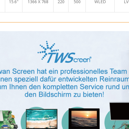
15.6"
1366 X 768
220
500
WLED
LV