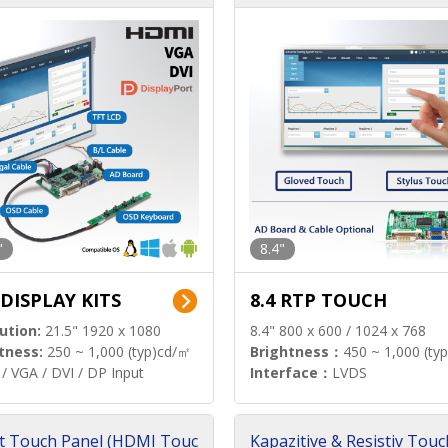
llständiges Paket)
"
8.4"
 DISPLAY KITS
8.4 RTP TOUCH
ution:
21.5" 1920 x 1080
8.4" 800 x 600 / 1024 x 768
tness:
250 ~ 1,000 (typ)cd/㎡
Brightness：
450 ~ 1,000 (ty
/ VGA / DVI / DP Input
Interface：
LVDS
t Touch Panel (HDMI Touc
Kapazitive & Resistiv Touc