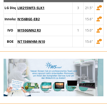
LG Display
LM215WF3-SLK1
3
21.5"
Innolux
N156BGE-EB2
15.6"
IVO
M150GNN2 R3
1
15.0"
BOE
NT156WHM-N10
15.6"