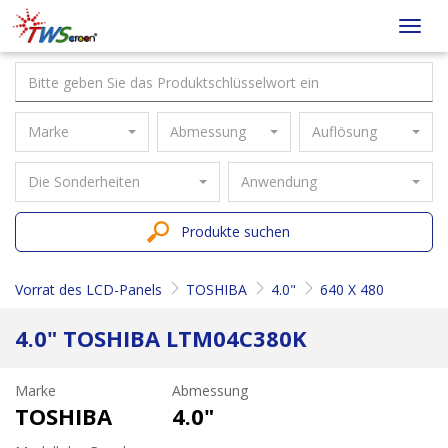
Taiwan
Toggl
Screen
navig
Marke
Abmessung
Auflösung
Die Sonderheiten
Anwendung
Produkte suchen
Vorrat des LCD-Panels
TOSHIBA
4.0"
640 X 480
4.0" TOSHIBA LTM04C380K
Marke
Abmessung
TOSHIBA
4.0"