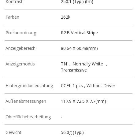
Kontrast
250:1 (Typ.) (tm)
Farben
262k
Pixelanordnung
RGB Vertical Stripe
Anzeigebereich
80.64 X 60.48(mm)
Anzeigemodus
TN， Normally White ，
Transmissive
Hintergrundbeleuchtung
CCFL 1 pcs , Without Driver
Außenabmessungen
117.9 X 72.5 X 7.7(mm)
Oberflächebearbeitung
-
Gewicht
56.0g (Typ.)