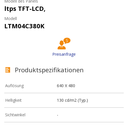
Modell des Panels
ltps TFT-LCD,
Modell
LTM04C380K
Preisanfrage
Produktspezifikationen
Auflösung
640 X 480
Helligkeit
130 cd/m2 (Typ.)
Sichtwinkel
-