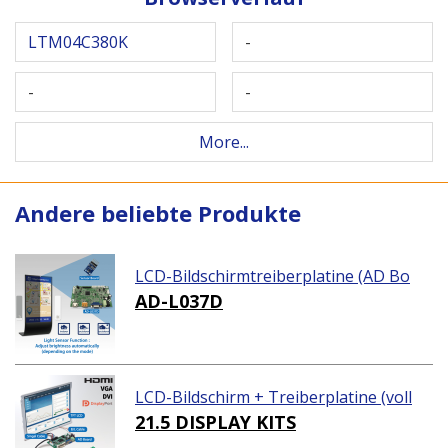
LTM04C380K
-
-
-
More...
Andere beliebte Produkte
LCD-Bildschirmtreiberplatine (AD Bo
ard)
AD-L037D
LCD-Bildschirm + Treiberplatine (voll
ständiges Paket)
21.5 DISPLAY KITS