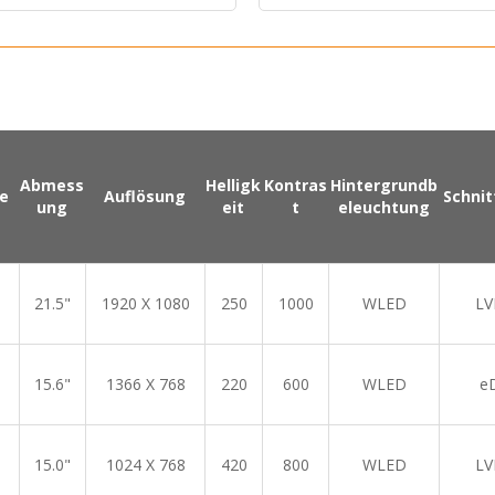
Abmess
Helligk
Kontras
Hintergrundb
e
Auflösung
Schnit
ung
eit
t
eleuchtung
21.5"
1920 X 1080
250
1000
WLED
LV
15.6"
1366 X 768
220
600
WLED
e
15.0"
1024 X 768
420
800
WLED
LV