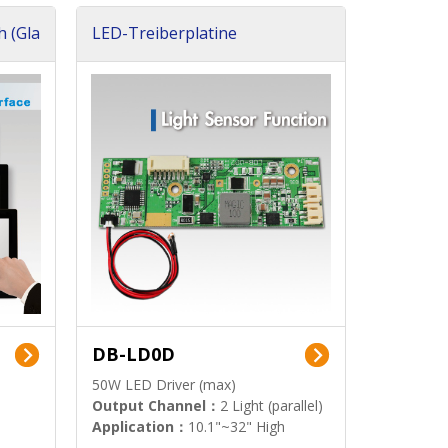
h (Gla
LED-Treiberplatine
DB-LD0D
50W LED Driver (max)
Output Channel：
2 Light (parallel)
Application：
10.1"~32" High
Brightness Display