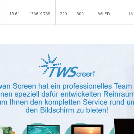
15.6"
1366 X 768
220
500
WLED
LV