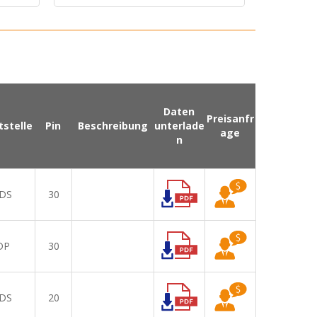
Daten
Preisanfr
tstelle
Pin
Beschreibung
unterlade
age
n
DS
30
DP
30
DS
20