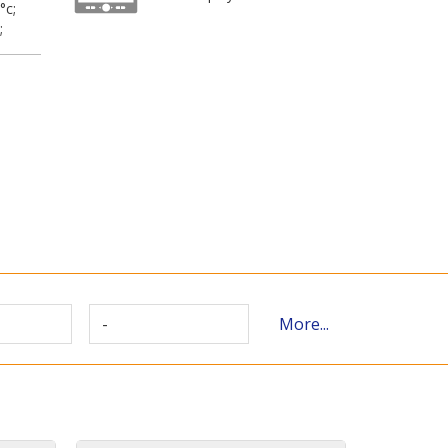
°c;
;
-
More...