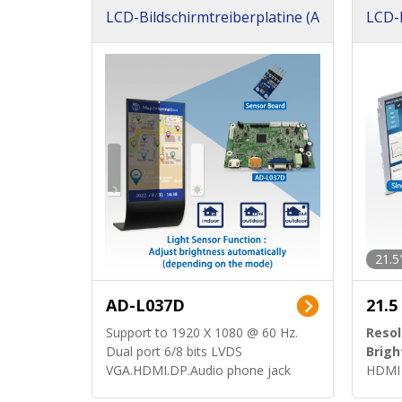
LCD-Bildschirmtreiberplatine (A
LCD-B
D Board)
e (vo
21.5
AD-L037D
21.5
Support to 1920 X 1080 @ 60 Hz.
Resol
Dual port 6/8 bits LVDS
Brigh
VGA.HDMI.DP.Audio phone jack
HDMI 