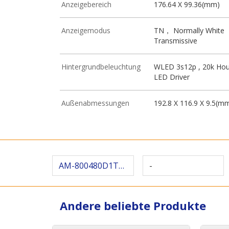
Anzeigebereich
176.64 X 99.36(mm)
Anzeigemodus
TN， Normally White
Transmissive
Hintergrundbeleuchtung
WLED 3s12p , 20k Hour
LED Driver
Außenabmessungen
192.8 X 116.9 X 9.5(m
AM-800480D1TMQW-A0H
-
Andere beliebte Produkte