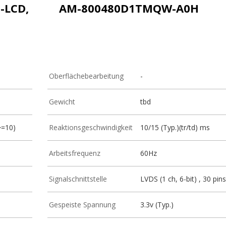
T-LCD,
AM-800480D1TMQW-A0H
Oberflächebearbeitung
-
Gewicht
tbd
>=10)
Reaktionsgeschwindigkeit
10/15 (Typ.)(tr/td) ms
Arbeitsfrequenz
60Hz
Signalschnittstelle
LVDS (1 ch, 6-bit) , 30 pins
Gespeiste Spannung
3.3v (Typ.)