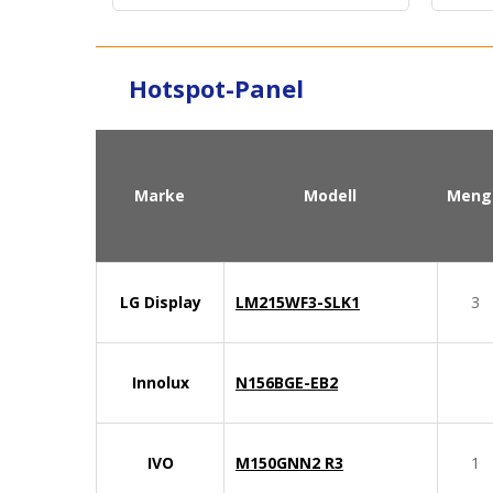
Hotspot-Panel
Marke
Modell
Meng
LG Display
LM215WF3-SLK1
3
Innolux
N156BGE-EB2
IVO
M150GNN2 R3
1