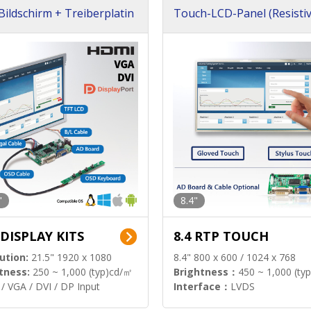
ildschirm + Treiberplatin
Touch-LCD-Panel (Resistiv
llständiges Paket)
"
8.4"
 DISPLAY KITS
8.4 RTP TOUCH
ution:
21.5" 1920 x 1080
8.4" 800 x 600 / 1024 x 768
tness:
250 ~ 1,000 (typ)cd/㎡
Brightness：
450 ~ 1,000 (ty
/ VGA / DVI / DP Input
Interface：
LVDS