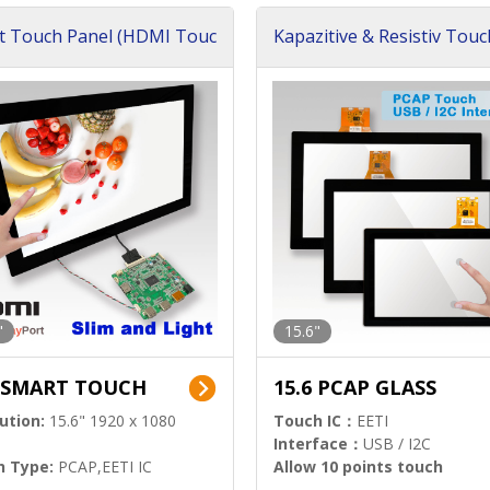
t Touch Panel (HDMI Touc
Kapazitive & Resistiv Touc
nel Lösungen)
s)
"
15.6"
6 SMART TOUCH
15.6 PCAP GLASS
ution:
15.6" 1920 x 1080
Touch IC：
EETI
Interface：
USB / I2C
h Type:
PCAP,EETI IC
Allow 10 points touch
l Input:
HDMI.DP