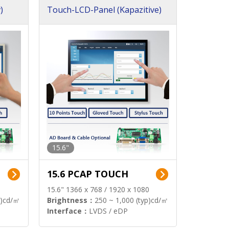
)
Touch-LCD-Panel (Kapazitive)
15.6"
15.6 PCAP TOUCH
15.6" 1366 x 768 / 1920 x 1080
p)cd/㎡
Brightness：
250 ~ 1,000 (typ)cd/㎡
Interface：
LVDS / eDP