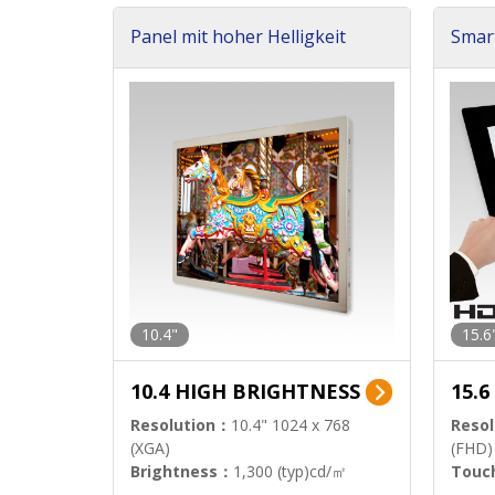
Panel mit hoher Helligkeit
Smar
h Pa
10.4"
15.6
10.4 HIGH BRIGHTNESS
15.
Resolution：
10.4" 1024 x 768
Resol
(XGA)
(FHD)
Brightness：
1,300 (typ)cd/㎡
Touc
Interface：
LVDS
Signa