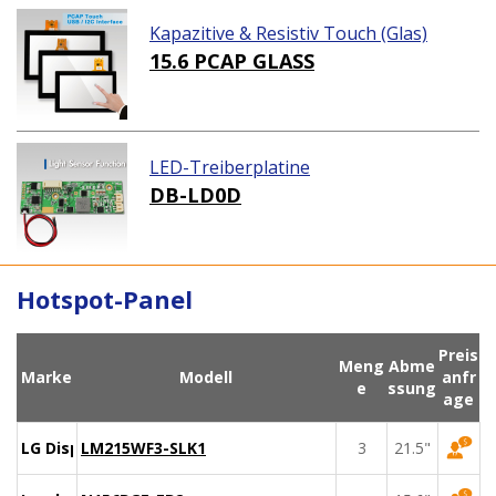
Kapazitive & Resistiv Touch (Glas)
15.6 PCAP GLASS
LED-Treiberplatine
DB-LD0D
Hotspot-Panel
Preis
Meng
Abme
Marke
Modell
anfr
e
ssung
age
LG Display
LM215WF3-SLK1
3
21.5"