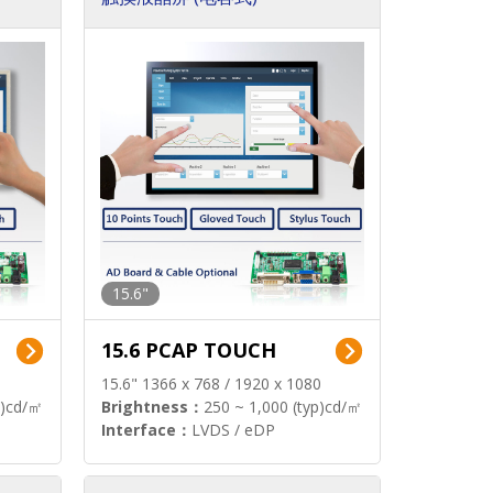
15.6"
15.6 PCAP TOUCH
15.6" 1366 x 768 / 1920 x 1080
p)cd/㎡
Brightness：
250 ~ 1,000 (typ)cd/㎡
Interface：
LVDS / eDP