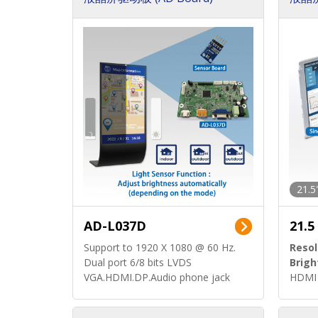
21.5
AD-L037D
21.5
Support to 1920 X 1080 @ 60 Hz.
Resol
Dual port 6/8 bits LVDS
Brigh
VGA.HDMI.DP.Audio phone jack
HDMI 