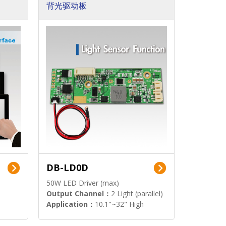
背光驱动板
DB-LD0D
50W LED Driver (max)
Output Channel：
2 Light (parallel)
Application：
10.1"~32" High
Brightness Display