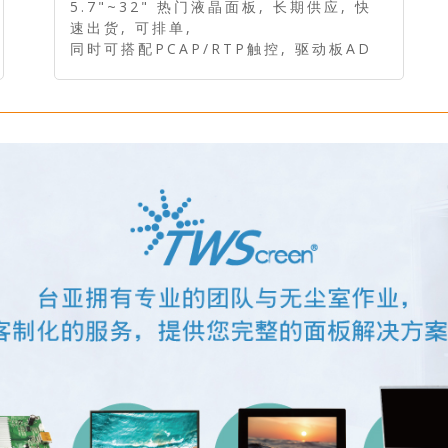
5.7"~32" 热门液晶面板, 长期供应, 快
速出货, 可排单,
同时可搭配PCAP/RTP触控, 驱动板AD
Board等显示配件.
客制化服务, 自有无尘室.专业的PM提供
最适合您产品的套件！