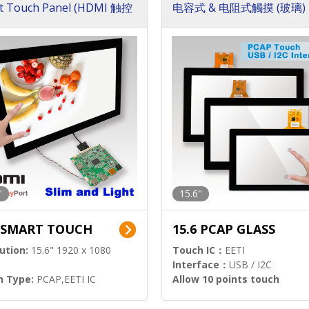
t Touch Panel (HDMI 触控
电容式 & 电阻式觸摸 (玻璃)
方案)
"
15.6"
6 SMART TOUCH
15.6 PCAP GLASS
ution:
15.6" 1920 x 1080
Touch IC：
EETI
Interface：
USB / I2C
h Type:
PCAP,EETI IC
Allow 10 points touch
l Input:
HDMI.DP