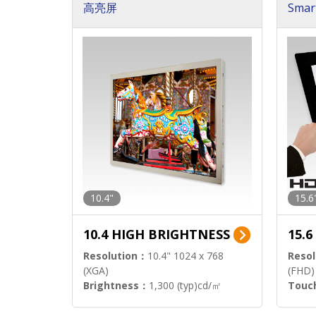
高亮屏
Smar
显示
10.4"
15.6
10.4 HIGH BRIGHTNESS
15.
Resolution：
10.4" 1024 x 768
Resol
(XGA)
(FHD)
Brightness：
1,300 (typ)cd/㎡
Touc
Interface：
LVDS
Signa