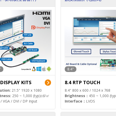
"
8.4"
 DISPLAY KITS
8.4 RTP TOUCH
ution:
21.5" 1920 x 1080
8.4" 800 x 600 / 1024 x 768
tness:
250 ~ 1,000 (typ)cd/㎡
Brightness：
450 ~ 1,000 (ty
/ VGA / DVI / DP Input
Interface：
LVDS