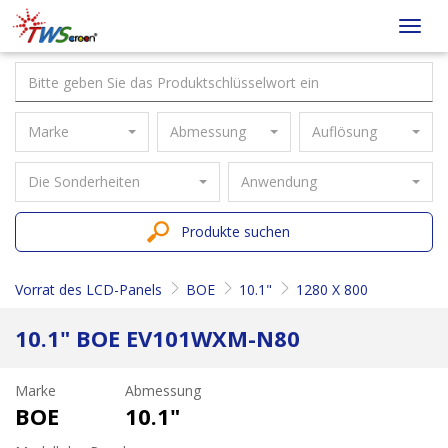
Taiwan
Toggl
Screen
navig
Marke
Abmessung
Auflösung
Die Sonderheiten
Anwendung
Produkte suchen
Vorrat des LCD-Panels
BOE
10.1"
1280 X 800
10.1" BOE EV101WXM-N80
Marke
Abmessung
BOE
10.1"