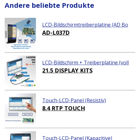
Andere beliebte Produkte
LCD-Bildschirmtreiberplatine (AD Bo
ard)
AD-L037D
LCD-Bildschirm + Treiberplatine (voll
ständiges Paket)
21.5 DISPLAY KITS
Touch-LCD-Panel (Resistiv)
8.4 RTP TOUCH
Touch-LCD-Panel (Kapazitive)