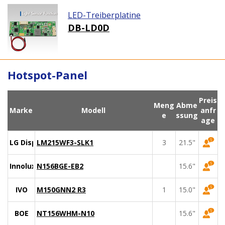
LED-Treiberplatine
DB-LD0D
Hotspot-Panel
Preis
Meng
Abme
Marke
Modell
anfr
e
ssung
age
LG Display
LM215WF3-SLK1
3
21.5"
Innolux
N156BGE-EB2
15.6"
IVO
M150GNN2 R3
1
15.0"
BOE
NT156WHM-N10
15.6"