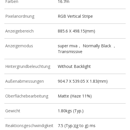
Farben
16.7m
Pixelanordnung
RGB Vertical Stripe
Anzeigebereich
885.6 X 498.15(mm)
Anzeigemodus
super mva， Normally Black ，
Transmissive
Hintergrundbeleuchtung
Without Backlight
Außenabmessungen
904.7 X 539.05 X 1.83(mm)
Oberflächebearbeitung
Matte (Haze 11%)
Gewicht
1.80kgs (Typ.)
Reaktionsgeschwindigkeit
7.5 (Typ.)(g to g) ms