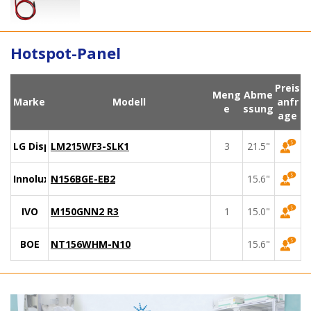
Hotspot-Panel
Preis
Meng
Abme
Marke
Modell
anfr
e
ssung
age
LG Display
LM215WF3-SLK1
3
21.5"
Innolux
N156BGE-EB2
15.6"
IVO
M150GNN2 R3
1
15.0"
BOE
NT156WHM-N10
15.6"