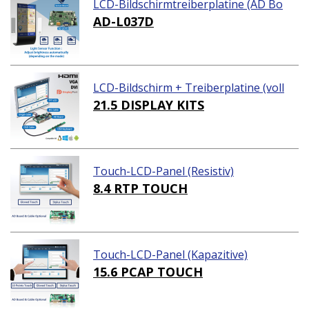
LCD-Bildschirmtreiberplatine (AD Bo
ard)
AD-L037D
LCD-Bildschirm + Treiberplatine (voll
ständiges Paket)
21.5 DISPLAY KITS
Touch-LCD-Panel (Resistiv)
8.4 RTP TOUCH
Touch-LCD-Panel (Kapazitive)
15.6 PCAP TOUCH