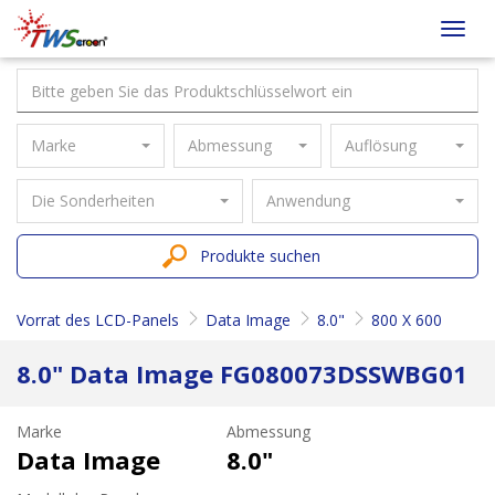
Taiwan
Toggl
Screen
navig
Marke
Abmessung
Auflösung
Die Sonderheiten
Anwendung
Produkte suchen
Vorrat des LCD-Panels
Data Image
8.0"
800 X 600
8.0" Data Image FG080073DSSWBG01
Marke
Abmessung
Data Image
8.0"