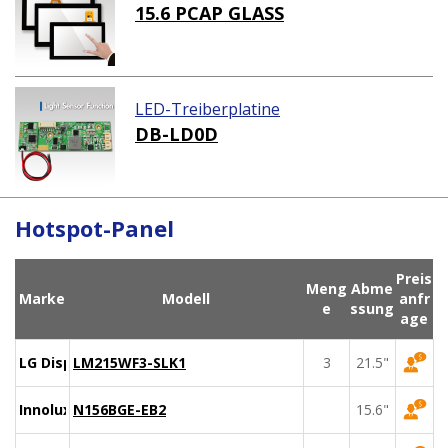
15.6 PCAP GLASS
LED-Treiberplatine
DB-LD0D
Hotspot-Panel
Preis
Meng
Abme
Marke
Modell
anfr
e
ssung
age
LG Display
LM215WF3-SLK1
3
21.5"
Innolux
N156BGE-EB2
15.6"