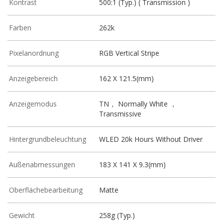
Kontrast
500:1 (Typ.) ( Transmission )
Farben
262k
Pixelanordnung
RGB Vertical Stripe
Anzeigebereich
162 X 121.5(mm)
Anzeigemodus
TN， Normally White ，
Transmissive
Hintergrundbeleuchtung
WLED 20k Hours Without Driver
Außenabmessungen
183 X 141 X 9.3(mm)
Oberflächebearbeitung
Matte
Gewicht
258g (Typ.)