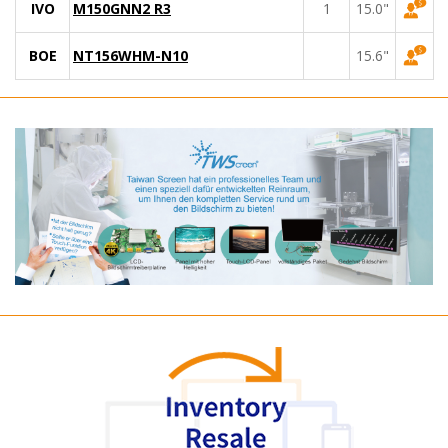
IVO
M150GNN2 R3
1
15.0"
BOE
NT156WHM-N10
15.6"