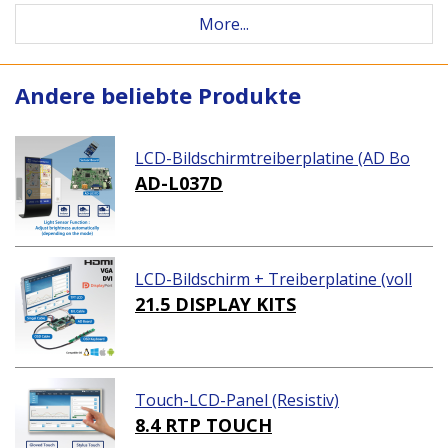
More...
Andere beliebte Produkte
LCD-Bildschirmtreiberplatine (AD Bo
ard)
AD-L037D
LCD-Bildschirm + Treiberplatine (voll
ständiges Paket)
21.5 DISPLAY KITS
Touch-LCD-Panel (Resistiv)
8.4 RTP TOUCH