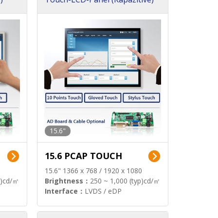
15.6"
15.6 PCAP TOUCH
15.6" 1366 x 768 / 1920 x 1080
p)cd/㎡
Brightness：
250 ~ 1,000 (typ)cd/㎡
Interface：
LVDS / eDP