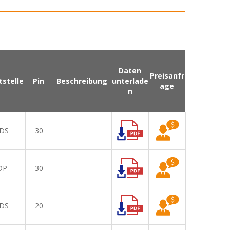
Daten
Preisanfr
tstelle
Pin
Beschreibung
unterlade
age
n
DS
30
DP
30
DS
20