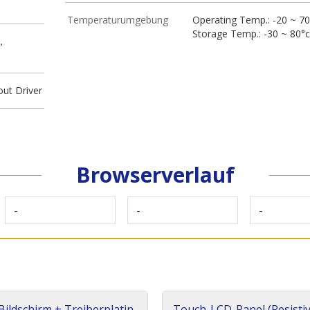
Temperaturumgebung
Operating Temp.: -20 ~ 70
Storage Temp.: -30 ~ 80°c
 ，
ut Driver
Browserverlauf
-
-
-
ildschirm + Treiberplatin
Touch-LCD-Panel (Resistiv