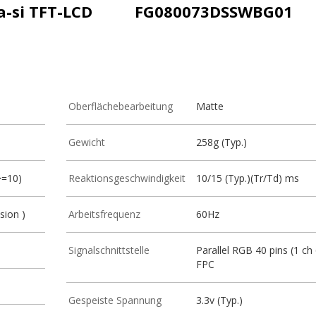
a-si TFT-LCD
FG080073DSSWBG01
Oberflächebearbeitung
Matte
Gewicht
258g (Typ.)
>=10)
Reaktionsgeschwindigkeit
10/15 (Typ.)(Tr/Td) ms
sion )
Arbeitsfrequenz
60Hz
Signalschnittstelle
Parallel RGB 40 pins (1 ch 
FPC
Gespeiste Spannung
3.3v (Typ.)