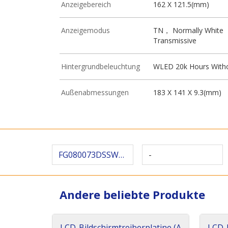
Anzeigebereich
162 X 121.5(mm)
Anzeigemodus
TN， Normally White
Transmissive
Hintergrundbeleuchtung
WLED 20k Hours Witho
Außenabmessungen
183 X 141 X 9.3(mm)
FG080073DSSWBG01
-
Andere beliebte Produkte
LCD-Bildschirmtreiberplatine (A
LCD-B