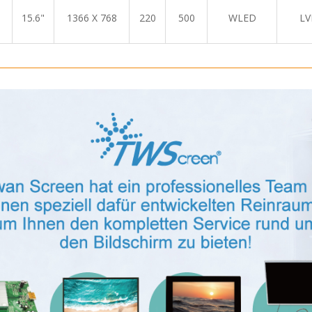
15.6"
1366 X 768
220
500
WLED
LV