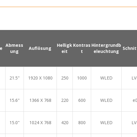
Abmess
Helligk
Kontras
Hintergrundb
e
Auflösung
Schnit
ung
eit
t
eleuchtung
21.5"
1920 X 1080
250
1000
WLED
LV
15.6"
1366 X 768
220
600
WLED
e
15.0"
1024 X 768
420
800
WLED
LV