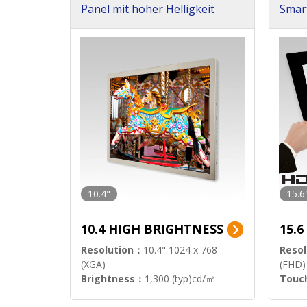
Panel mit hoher Helligkeit
Smar
h Pa
10.4"
15.6
10.4 HIGH BRIGHTNESS
15.
Resolution：
10.4" 1024 x 768
Resol
(XGA)
(FHD)
Brightness：
1,300 (typ)cd/㎡
Touc
Interface：
LVDS
Signa