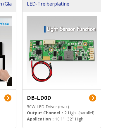
h (Gla
LED-Treiberplatine
DB-LD0D
50W LED Driver (max)
Output Channel：
2 Light (parallel)
Application：
10.1"~32" High
Brightness Display