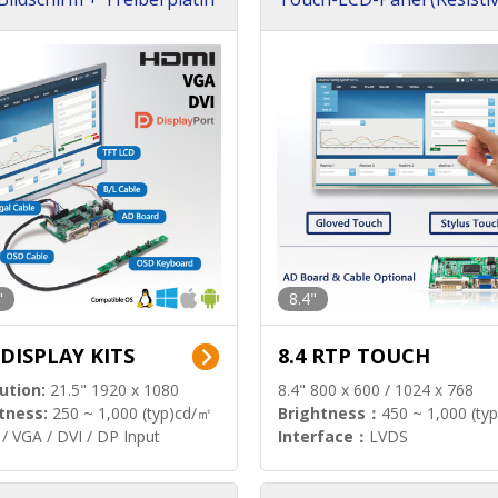
llständiges Paket)
"
8.4"
 DISPLAY KITS
8.4 RTP TOUCH
ution:
21.5" 1920 x 1080
8.4" 800 x 600 / 1024 x 768
tness:
250 ~ 1,000 (typ)cd/㎡
Brightness：
450 ~ 1,000 (ty
/ VGA / DVI / DP Input
Interface：
LVDS