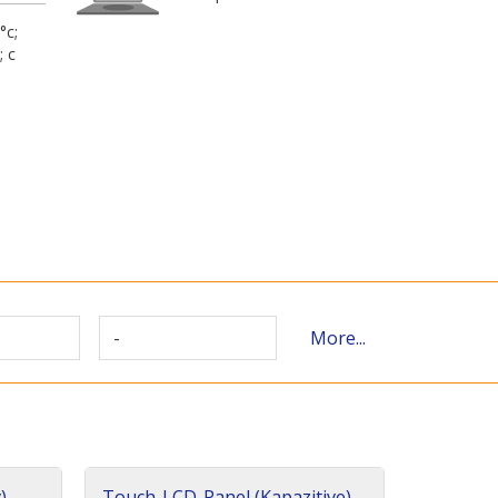
°c;
; c
-
More...
)
Touch-LCD-Panel (Kapazitive)