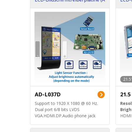
D Board)
e (vo
21.5
AD-L037D
21.5
Support to 1920 X 1080 @ 60 Hz.
Resol
Dual port 6/8 bits LVDS
Brigh
VGA.HDMI.DP.Audio phone jack
HDMI 