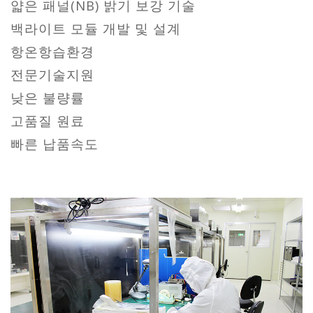
얇은 패널(NB) 밝기 보강 기술
백라이트 모듈 개발 및 설계
항온항습환경
전문기술지원
낮은 불량률
고품질 원료
빠른 납품속도