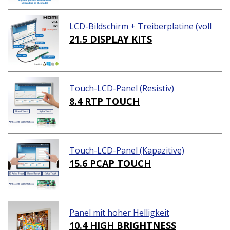
LCD-Bildschirm + Treiberplatine (voll
ständiges Paket)
21.5 DISPLAY KITS
Touch-LCD-Panel (Resistiv)
8.4 RTP TOUCH
Touch-LCD-Panel (Kapazitive)
15.6 PCAP TOUCH
Panel mit hoher Helligkeit
10.4 HIGH BRIGHTNESS