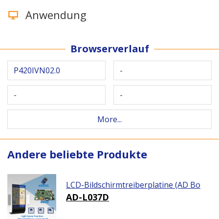
Anwendung
Browserverlauf
P420IVN02.0
-
-
-
More...
Andere beliebte Produkte
LCD-Bildschirmtreiberplatine (AD Bo
ard)
AD-L037D