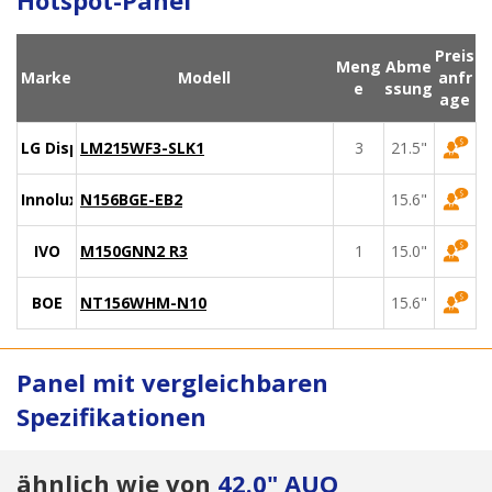
Hotspot-Panel
Preis
Meng
Abme
Marke
Modell
anfr
e
ssung
age
LG Display
LM215WF3-SLK1
3
21.5"
Innolux
N156BGE-EB2
15.6"
IVO
M150GNN2 R3
1
15.0"
BOE
NT156WHM-N10
15.6"
Panel mit vergleichbaren
Spezifikationen
ähnlich wie von
42.0" AUO