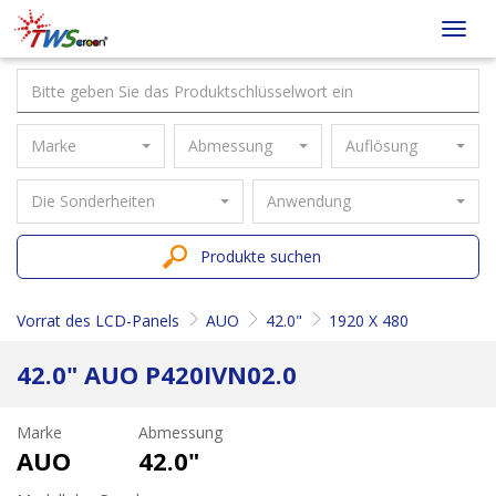
Taiwan
Toggl
Screen
navig
Marke
Abmessung
Auflösung
Die Sonderheiten
Anwendung
Produkte suchen
Vorrat des LCD-Panels
AUO
42.0"
1920 X 480
42.0" AUO P420IVN02.0
Marke
Abmessung
AUO
42.0"