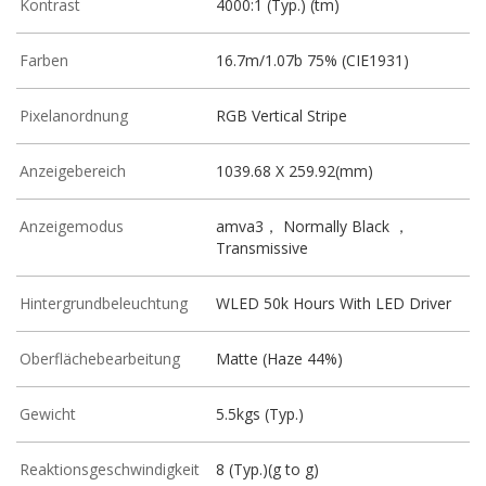
Kontrast
4000:1 (Typ.) (tm)
Farben
16.7m/1.07b 75% (CIE1931)
Pixelanordnung
RGB Vertical Stripe
Anzeigebereich
1039.68 X 259.92(mm)
Anzeigemodus
amva3， Normally Black ，
Transmissive
Hintergrundbeleuchtung
WLED 50k Hours With LED Driver
Oberflächebearbeitung
Matte (Haze 44%)
Gewicht
5.5kgs (Typ.)
Reaktionsgeschwindigkeit
8 (Typ.)(g to g)