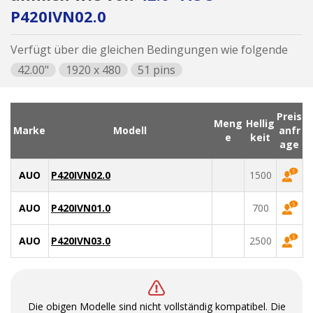
P420IVN02.0
Verfügt über die gleichen Bedingungen wie folgende
42.00"
1920 x 480
51 pins
Preis
Meng
Hellig
Marke
Modell
anfr
e
keit
age
AUO
P420IVN02.0
1500
AUO
P420IVN01.0
700
AUO
P420IVN03.0
2500
Die obigen Modelle sind nicht vollständig kompatibel. Die